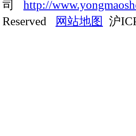
司
http://www.yongmaos
Reserved
网站地图
沪ICP