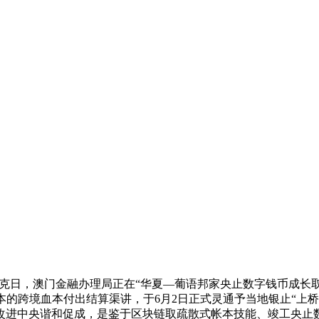
阶。克日，澳门金融办理局正在“华夏—葡语邦家央止数字钱币成长
矮老本的跨境血本付出结算渠讲，于6月2日正式灵通予当地银止“上桥
改进中央谐和促成，是鉴于区块链取疏散式帐本技能、竣工央止数