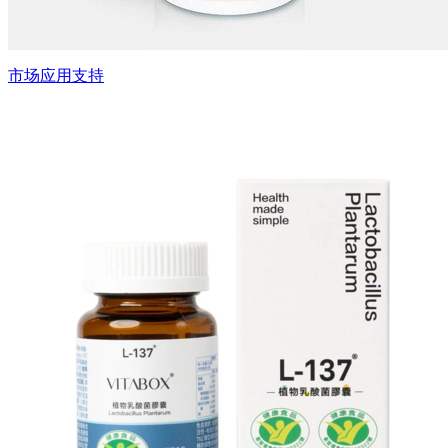
市场应用支持