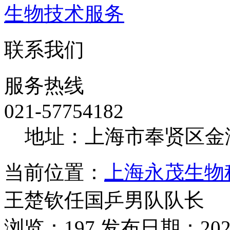
生物技术服务
联系我们
服务热线
021-57754182
地址：上海市奉贤区金海
当前位置：
上海永茂生物
王楚钦任国乒男队队长
浏览：197 发布日期：2026-