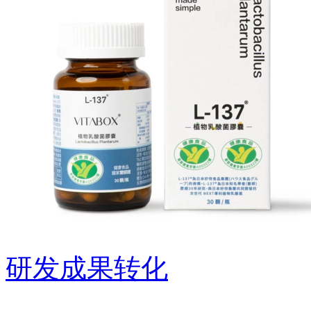
研发成果转化