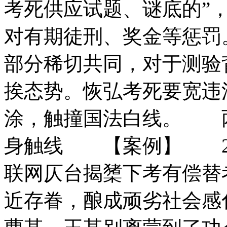
考死供应试题、谜底的”
对有期徒刑、奖金等惩罚
部分稀切共同，对于测验
挨态势。恢弘考死要宽违
涂，触撞国法白线。 
身触线 【案例】 20
联网仄台揭橥下考有偿替
近存眷，酿成顽劣社会感