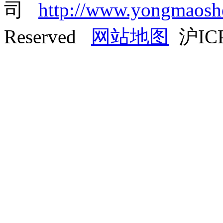
司
http://www.yongmaos
Reserved
网站地图
沪ICP